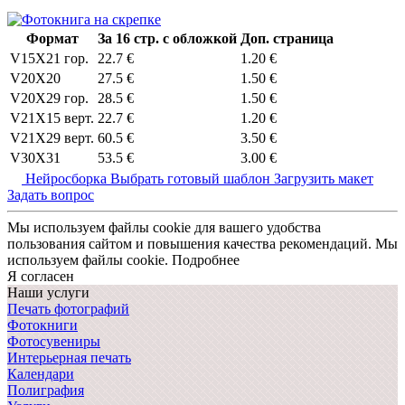
Формат
За 16 стр. с обложкой
Доп. страница
V15X21 гор.
22.7 €
1.20 €
V20X20
27.5 €
1.50 €
V20X29 гор.
28.5 €
1.50 €
V21X15 верт.
22.7 €
1.20 €
V21X29 верт.
60.5 €
3.50 €
V30X31
53.5 €
3.00 €
Нейросборка
Выбрать готовый шаблон
Загрузить макет
Задать вопрос
Мы используем файлы cookie для вашего удобства
пользования сайтом и повышения качества рекомендаций.
Мы
используем файлы cookie.
Подробнее
Я согласен
Наши услуги
Печать фотографий
Фотокниги
Фотосувениры
Интерьерная печать
Календари
Полиграфия