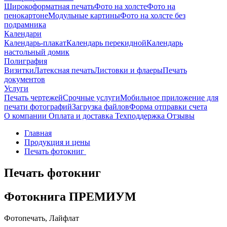
Широкоформатная печать
Фото на холсте
Фото на
пенокартоне
Модульные картины
Фото на холсте без
подрамника
Календари
Календарь-плакат
Календарь перекидной
Календарь
настольный домик
Полиграфия
Визитки
Латексная печать
Листовки и флаеры
Печать
документов
Услуги
Печать чертежей
Срочные услуги
Мобильное приложение для
печати фотографий
Загрузка файлов
Форма отправки счета
О компании
Оплата и доставка
Техподдержка
Отзывы
Главная
Продукция и цены
Печать фотокниг
Печать фотокниг
Фотокнига ПРЕМИУМ
Фотопечать, Лайфлат