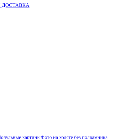
И ДОСТАВКА
одульные картины
Фото на холсте без подрамника