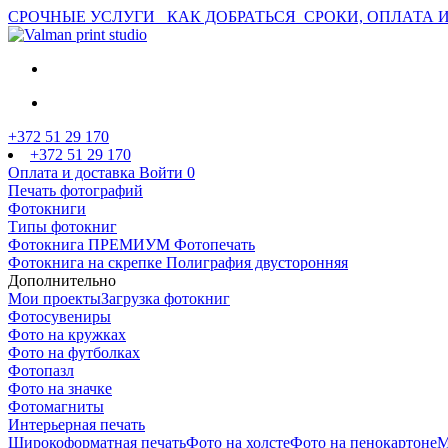
СРОЧНЫЕ УСЛУГИ
КАК ДОБРАТЬСЯ
СРОКИ, ОПЛАТА 
+372 51 29 170
+372 51 29 170
Оплата и доставка
Войти
0
Печать фотографий
Фотокниги
Типы фотокниг
Фотокнига ПРЕМИУМ Фотопечать
Фотокнига на скрепке Полиграфия двусторонняя
Дополнительно
Мои проекты
Загрузка фотокниг
Фотосувениры
Фото на кружках
Фото на футболках
Фотопазл
Фото на значке
Фотомагниты
Интерьерная печать
Широкоформатная печать
Фото на холсте
Фото на пенокартоне
М