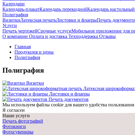
Календари
Календарь-плакат
Календарь перекидной
Календарь настольный
Полиграфия
Визитки
Латексная печать
Листовки и флаеры
Печать документо
Услуги
Печать чертежей
Срочные услуги
Мобильное приложение для п
О компании
Оплата и доставка
Техподдержка
Отзывы
Главная
Продукция и цены
Полиграфия
Полиграфия
Визитки
Латексная широкоформат
Листовки и флаеры
Печать документов
Мы используем файлы cookie для вашего удобства пользования
Я согласен
Наши услуги
Печать фотографий
Фотокниги
Фотосувениры