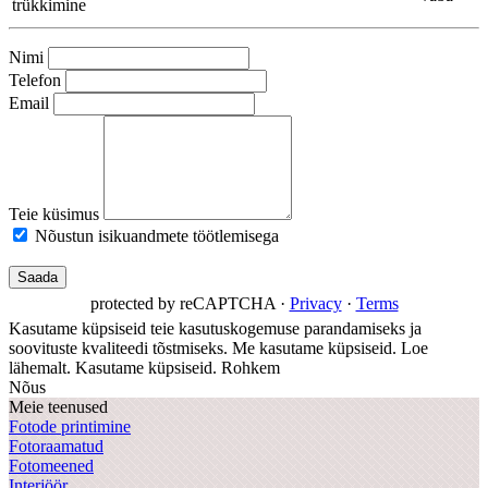
trükkimine
Nimi
Telefon
Email
Teie küsimus
Nõustun isikuandmete töötlemisega
protected by reCAPTCHA
·
Privacy
·
Terms
Kasutame küpsiseid teie kasutuskogemuse parandamiseks ja
soovituste kvaliteedi tõstmiseks. Me kasutame küpsiseid. Loe
lähemalt.
Kasutame küpsiseid.
Rohkem
Nõus
Meie teenused
Fotode printimine
Fotoraamatud
Fotomeened
Interjöör