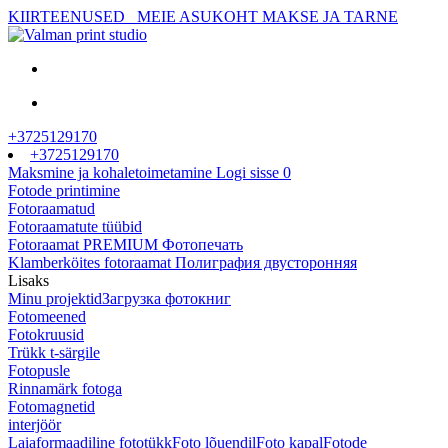
KIIRTEENUSED
MEIE ASUKOHT
MAKSE JA TARNE
+3725129170
+3725129170
Maksmine ja kohaletoimetamine
Logi sisse
0
Fotode printimine
Fotoraamatud
Fotoraamatute tüübid
Fotoraamat PREMIUM Фотопечать
Klamberköites fotoraamat Полиграфия двусторонняя
Lisaks
Minu projektid
Загрузка фотокниг
Fotomeened
Fotokruusid
Trükk t-särgile
Fotopusle
Rinnamärk fotoga
Fotomagnetid
interjöör
Laiaformaadiline fototükk
Foto lõuendil
Foto kapal
Fotode