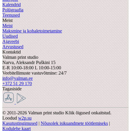
Kalendrid
Polügraafia
Teenused
Meist
Meist
Maksmine ja kohaletoimetamine
Uudised
Ajaveebi
Arvustused
Kontaktid
Valman print studio
Narva,
Aleksandr Puškini 15
E-R 10:00-18:00 L 10:00-15:00
Veebitellimuste vastuvõtmine: 24/7
info@valman.ee
+372 51 29 170
Tagasiside
© 2011-2026 Valman print studio Kõik õigused onkaitstud.
Loodud
w2p.su
Kasutustingimused
|
Nõusolek isikuandmete töötlemiseks
|
Kodulehe kaart