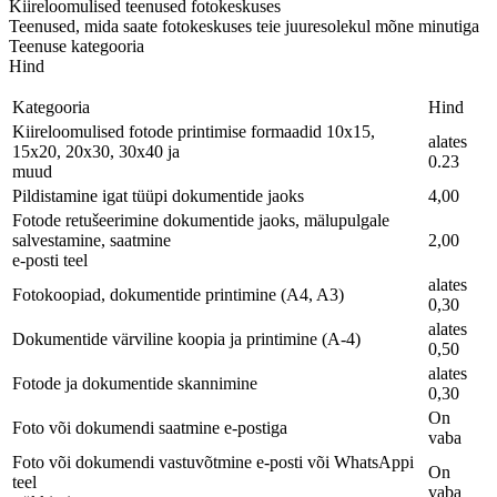
Kiireloomulised teenused fotokeskuses
Teenused, mida saate fotokeskuses teie juuresolekul mõne minutiga
Teenuse kategooria
Hind
Kategooria
Hind
Kiireloomulised fotode printimise formaadid 10x15,
alates
15x20, 20x30, 30x40 ja
0.23
muud
Pildistamine igat tüüpi dokumentide jaoks
4,00
Fotode retušeerimine dokumentide jaoks, mälupulgale
salvestamine, saatmine
2,00
e-posti teel
alates
Fotokoopiad, dokumentide printimine (A4, A3)
0,30
alates
Dokumentide värviline koopia ja printimine (A-4)
0,50
alates
Fotode ja dokumentide skannimine
0,30
On
Foto või dokumendi saatmine e-postiga
vaba
Foto või dokumendi vastuvõtmine e-posti või WhatsAppi
On
teel
vaba