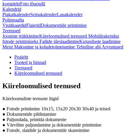
komplekt
Foto lõuendil
Kalendrid
Plakatkalender
Seinakalender
Lauakalender
Polügraafia
Visiitkaardid
Flaierid
Dokumentide printimine
Teenused
Jooniste trükkimine
Kiireloomulised teenused
Mobiilirakendus
fotode printimiseks
Failide üleslaadimine
Kujunduste laadimine
Meist
Maksmine ja kohaletoimetamine
Tehniline abi
Arvustused
Pealeht
Tooted ja hinnad
Teenused
Kiireloomulised teenused
Kiireloomulised teenused
Kiireloomuliste teenuste liigid
● Fotode printimine 10x15, 15x20 20x30 30x40 ja teised
● Dokumentide pildistamine
● Paljundada, printida dokumente
● Värviline paljundamine ja dokumentide printimine
● Fotode, slaidide ja dokumentide skannimine