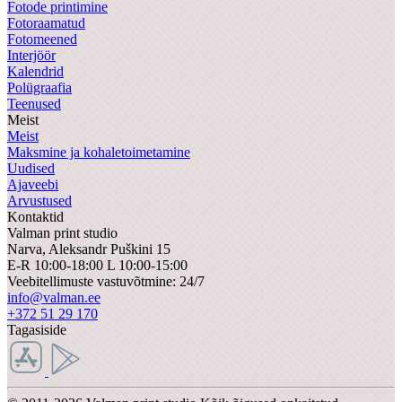
Fotode printimine
Fotoraamatud
Fotomeened
Interjöör
Kalendrid
Polügraafia
Teenused
Meist
Meist
Maksmine ja kohaletoimetamine
Uudised
Ajaveebi
Arvustused
Kontaktid
Valman print studio
Narva,
Aleksandr Puškini 15
E-R 10:00-18:00 L 10:00-15:00
Veebitellimuste vastuvõtmine: 24/7
info@valman.ee
+372 51 29 170
Tagasiside